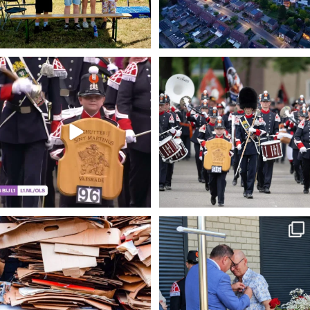
𝐓𝐕 𝐮𝐢𝐭𝐳𝐞𝐧𝐝𝐢𝐧𝐠 𝐋𝟏: 𝐃𝐞𝐟𝐢𝐥𝐞́
...
𝐓𝐫𝐨𝐭𝐬 𝐨𝐩 𝐨𝐧𝐳𝐞 𝐬𝐜𝐡𝐮𝐭𝐭𝐞𝐫𝐬,
...
23
0
4
0
𝐎𝐮𝐝 𝐏𝐚𝐩𝐢𝐞𝐫 𝐕𝐚𝐞𝐬𝐫𝐚𝐝𝐞 𝟐𝟖 𝐣𝐮𝐧𝐢
...
𝐆𝐨𝐮𝐝𝐞𝐧 𝐆𝐞𝐦𝐞𝐞𝐧𝐭𝐞𝐬𝐩𝐞𝐥𝐝 𝐯𝐨𝐨𝐫
...