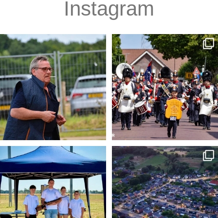
rapporteer
deze dan samen met gedetailleerde informatie over
op welke pagina de fout vermeld staat.
Instagram
𝐎𝐯𝐞𝐫𝐥𝐢𝐣𝐝𝐞𝐧𝐬𝐛𝐞𝐫𝐢𝐜𝐡𝐭 𝐙𝐞𝐟
...
𝐔𝐢𝐭𝐬𝐥𝐚𝐠𝐞𝐧 𝐙𝐋𝐅 𝟐𝟎𝟐𝟔
...
7
2
5
0
𝐉𝐞𝐮𝐠𝐝𝐬𝐜𝐡𝐢𝐞𝐭𝐞𝐧 𝐎𝐋𝐒: 𝐨𝐧𝐳𝐞
...
𝐕𝐚𝐞𝐬𝐫𝐚𝐝𝐞 𝐢𝐧 𝐞𝐞𝐧 𝐠𝐨𝐮𝐝𝐞𝐧
...
7
0
4
0