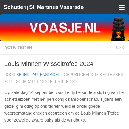
Schutterij St. Martinus Vaesrade
Doorgaan naar inhoud
ACTIVITEITEN
0
Louis Minnen Wisseltrofee 2024
DOOR
BERND LAUTENSLAGER
· GEPUBLICEERD
15 SEPTEMBER
2024
· GEÜPDATET
16 SEPTEMBER 2024
Op zaterdag 14 september was het tijd voor de afsluiting van het
schietseizoen met het persoonlijk kampioenschap. Tijdens een
gezellig middag op ons terrein werd er onder goede
weersomstandigheden gestreden om de Louis Minnen Trofee
voor zowel de zware buks als de windbuks.