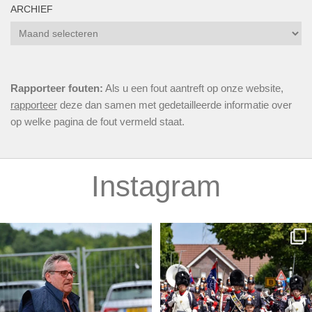
ARCHIEF
Archief
Rapporteer fouten:
Als u een fout aantreft op onze website,
rapporteer
deze dan samen met gedetailleerde informatie over
op welke pagina de fout vermeld staat.
Instagram
𝐎𝐯𝐞𝐫𝐥𝐢𝐣𝐝𝐞𝐧𝐬𝐛𝐞𝐫𝐢𝐜𝐡𝐭 𝐙𝐞𝐟
...
𝐔𝐢𝐭𝐬𝐥𝐚𝐠𝐞𝐧 𝐙𝐋𝐅 𝟐𝟎𝟐𝟔
...
7
2
5
0