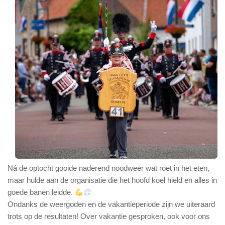
Ná de optocht gooide naderend noodweer wat roet in het eten,
maar hulde aan de organisatie die het hoofd koel hield en alles in
goede banen leidde.
Ondanks de weergoden en de vakantieperiode zijn we uiteraard
trots op de resultaten! Over vakantie gesproken, ook voor ons