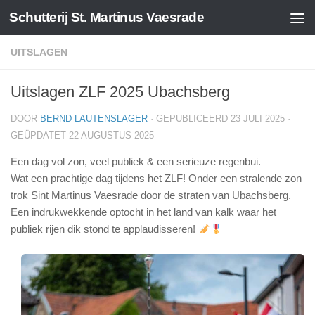
Schutterij St. Martinus Vaesrade
Doorgaan naar inhoud
UITSLAGEN
Uitslagen ZLF 2025 Ubachsberg
DOOR
BERND LAUTENSLAGER
· GEPUBLICEERD
23 JULI 2025
·
GEÜPDATET
22 AUGUSTUS 2025
Een dag vol zon, veel publiek & een serieuze regenbui.
Wat een prachtige dag tijdens het ZLF! Onder een stralende zon
trok Sint Martinus Vaesrade door de straten van Ubachsberg.
Een indrukwekkende optocht in het land van kalk waar het
publiek rijen dik stond te applaudisseren!