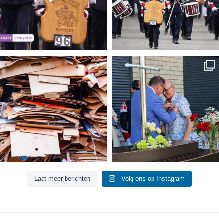
𝐎𝐮𝐝 𝐏𝐚𝐩𝐢𝐞𝐫 𝐕𝐚𝐞𝐬𝐫𝐚𝐝𝐞 𝟐𝟖 𝐣𝐮𝐧𝐢
...
𝐆𝐨𝐮𝐝𝐞𝐧 𝐆𝐞𝐦𝐞𝐞𝐧𝐭𝐞𝐬𝐩𝐞𝐥𝐝 𝐯𝐨𝐨𝐫
...
1
0
9
1
Laat meer berichten
Volg ons op Instagram