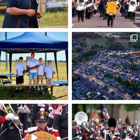
𝐉𝐞𝐮𝐠𝐝𝐬𝐜𝐡𝐢𝐞𝐭𝐞𝐧 𝐎𝐋𝐒: 𝐨𝐧𝐳𝐞
...
𝐕𝐚𝐞𝐬𝐫𝐚𝐝𝐞 𝐢𝐧 𝐞𝐞𝐧 𝐠𝐨𝐮𝐝𝐞𝐧
...
7
0
4
0
𝐓𝐕 𝐮𝐢𝐭𝐳𝐞𝐧𝐝𝐢𝐧𝐠 𝐋𝟏: 𝐃𝐞𝐟𝐢𝐥𝐞́
...
𝐓𝐫𝐨𝐭𝐬 𝐨𝐩 𝐨𝐧𝐳𝐞 𝐬𝐜𝐡𝐮𝐭𝐭𝐞𝐫𝐬,
...
23
0
4
0