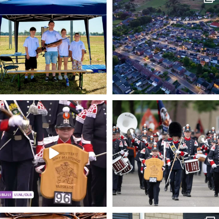
7
0
4
0
𝐓𝐕 𝐮𝐢𝐭𝐳𝐞𝐧𝐝𝐢𝐧𝐠 𝐋𝟏: 𝐃𝐞𝐟𝐢𝐥𝐞́
...
𝐓𝐫𝐨𝐭𝐬 𝐨𝐩 𝐨𝐧𝐳𝐞 𝐬𝐜𝐡𝐮𝐭𝐭𝐞𝐫𝐬,
...
23
0
4
0