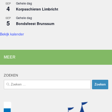
Gehele dag
SEP
4
Korpsschieten Limbricht
Gehele dag
SEP
5
Bondsfeest Brunssum
Bekijk kalender
MEER
ZOEKEN
Zoeken
naar: