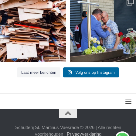
𝐎𝐮𝐝 𝐏𝐚𝐩𝐢𝐞𝐫 𝐕𝐚𝐞𝐬𝐫𝐚𝐝𝐞 𝟐𝟖 𝐣𝐮𝐧𝐢
...
𝐆𝐨𝐮𝐝𝐞𝐧 𝐆𝐞𝐦𝐞𝐞𝐧𝐭𝐞𝐬𝐩𝐞𝐥𝐝 𝐯𝐨𝐨𝐫
...
1
0
9
1
Laat meer berichten
Volg ons op Instagram
Schutterij St. Martinus Vaesrade © 2026 | Alle rechten
voorbehouden |
Privacyverklaring