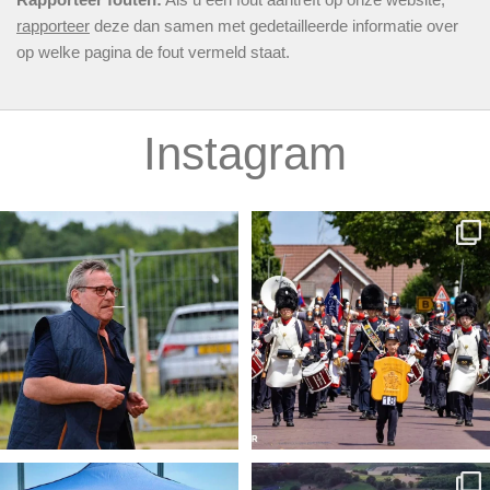
rapporteer
deze dan samen met gedetailleerde informatie over
op welke pagina de fout vermeld staat.
Instagram
𝐎𝐯𝐞𝐫𝐥𝐢𝐣𝐝𝐞𝐧𝐬𝐛𝐞𝐫𝐢𝐜𝐡𝐭 𝐙𝐞𝐟
...
𝐔𝐢𝐭𝐬𝐥𝐚𝐠𝐞𝐧 𝐙𝐋𝐅 𝟐𝟎𝟐𝟔
...
7
2
5
0
𝐉𝐞𝐮𝐠𝐝𝐬𝐜𝐡𝐢𝐞𝐭𝐞𝐧 𝐎𝐋𝐒: 𝐨𝐧𝐳𝐞
...
𝐕𝐚𝐞𝐬𝐫𝐚𝐝𝐞 𝐢𝐧 𝐞𝐞𝐧 𝐠𝐨𝐮𝐝𝐞𝐧
...