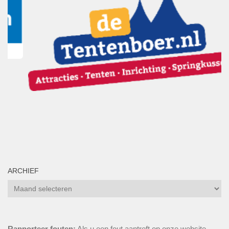
ARCHIEF
Archief
Rapporteer fouten:
Als u een fout aantreft op onze website,